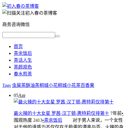
商务咨询微信
首页
茶余饭后
茶话人生
茶颜观色
春水煎茶
Tags
虫屎茶
酥油茶
桐城小花
桐城小花茶
百香果
05
Apr
最火辣的十大女星 罗茜·汉丁顿-惠特莉仅排第十
7年前
•
围观热度 2413
•
茶余饭后
对于男人来说，一个女性
对于他的诱惑力不仅仅在于脸蛋的漂亮与否，火辣的身