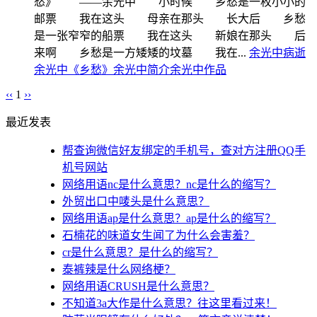
愁》 ——余光中 小时候 乡愁是一枚小小的
邮票 我在这头 母亲在那头 长大后 乡愁
是一张窄窄的船票 我在这头 新娘在那头 后
来啊 乡愁是一方矮矮的坟墓 我在...
余光中病逝
余光中《乡愁》
余光中简介
余光中作品
‹‹
1
››
最近发表
帮查询微信好友绑定的手机号，查对方注册QQ手
机号网站
网络用语nc是什么意思？nc是什么的缩写？
外贸出口中唛头是什么意思？
网络用语ap是什么意思？ap是什么的缩写？
石楠花的味道女生闻了为什么会害羞？
cr是什么意思？是什么的缩写？
泰裤辣是什么网络梗？
网络用语CRUSH是什么意思？
不知道3a大作是什么意思？往这里看过来！