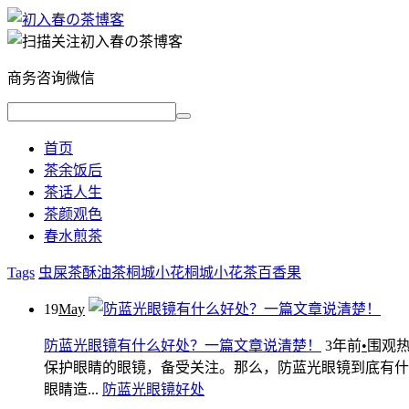
商务咨询微信
首页
茶余饭后
茶话人生
茶颜观色
春水煎茶
Tags
虫屎茶
酥油茶
桐城小花
桐城小花茶
百香果
19
May
防蓝光眼镜有什么好处？一篇文章说清楚！
3年前
•
围观热度
保护眼睛的眼镜，备受关注。那么，防蓝光眼镜到底有什
眼睛造...
防蓝光
眼镜
好处