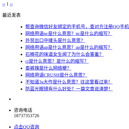
‹‹
1
››
最近发表
帮查询微信好友绑定的手机号，查对方注册QQ手
网络用语nc是什么意思？nc是什么的缩写？
外贸出口中唛头是什么意思？
网络用语ap是什么意思？ap是什么的缩写？
石楠花的味道女生闻了为什么会害羞？
cr是什么意思？是什么的缩写？
泰裤辣是什么网络梗？
网络用语CRUSH是什么意思？
不知道3a大作是什么意思？往这里看过来！
防蓝光眼镜有什么好处？一篇文章说清楚！
咨询电话
18737353726
点击QQ咨询