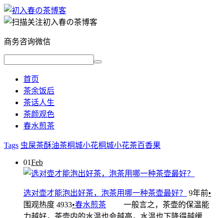
商务咨询微信
首页
茶余饭后
茶话人生
茶颜观色
春水煎茶
Tags
虫屎茶
酥油茶
桐城小花
桐城小花茶
百香果
01
Feb
选对壶才能泡出好茶，泡茶用哪一种茶壶最好？
9年前
•
围观热度 4933
•
春水煎茶
一般言之，茶壶的保温能
力越好，茶壶内的水温也会越高，水温也下降得越缓