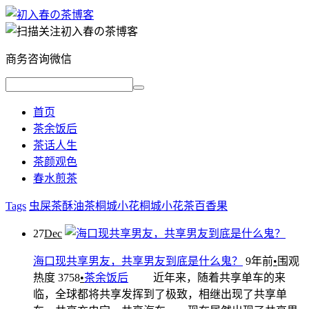
商务咨询微信
首页
茶余饭后
茶话人生
茶颜观色
春水煎茶
Tags
虫屎茶
酥油茶
桐城小花
桐城小花茶
百香果
27
Dec
海口现共享男友，共享男友到底是什么鬼？
9年前
•
围观
热度 3758
•
茶余饭后
近年来，随着共享单车的来
临，全球都将共享发挥到了极致，相继出现了共享单