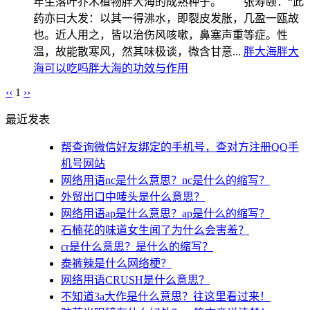
年生落叶乔木植物胖大海的成熟种子。 张寿颐：“此
药亦曰大发：以其一得沸水，即裂皮发胀，几盈一瓯故
也。近人用之，皆以治伤风咳嗽，鼻塞声重等症。性
温，故能散寒风，然其味极谈，微含甘意...
胖大海
胖大
海可以吃吗
胖大海的功效与作用
‹‹
1
››
最近发表
帮查询微信好友绑定的手机号，查对方注册QQ手
机号网站
网络用语nc是什么意思？nc是什么的缩写？
外贸出口中唛头是什么意思？
网络用语ap是什么意思？ap是什么的缩写？
石楠花的味道女生闻了为什么会害羞？
cr是什么意思？是什么的缩写？
泰裤辣是什么网络梗？
网络用语CRUSH是什么意思？
不知道3a大作是什么意思？往这里看过来！