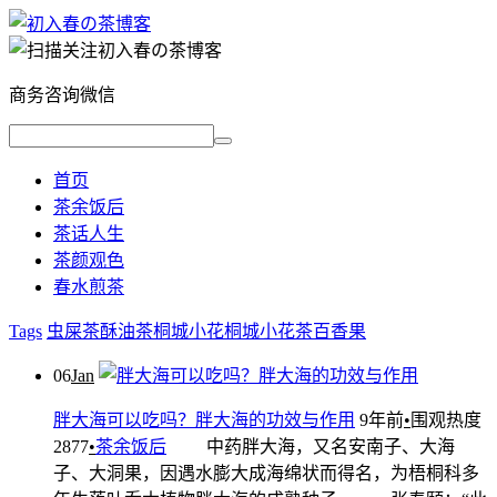
商务咨询微信
首页
茶余饭后
茶话人生
茶颜观色
春水煎茶
Tags
虫屎茶
酥油茶
桐城小花
桐城小花茶
百香果
06
Jan
胖大海可以吃吗？胖大海的功效与作用
9年前
•
围观热度
2877
•
茶余饭后
中药胖大海，又名安南子、大海
子、大洞果，因遇水膨大成海绵状而得名，为梧桐科多