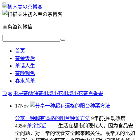
商务咨询微信
首页
茶余饭后
茶话人生
茶颜观色
春水煎茶
Tags
虫屎茶
酥油茶
桐城小花
桐城小花茶
百香果
17
Nov
分享一种超有逼格的阳台种菜方法
9年前
•
围观热度
4354
•
茶余饭后
生活在都市的现代人，因为食品安
全问题，对日常的饮食安全越来越关注。最常见的比如