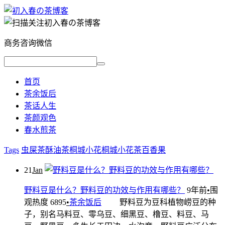
商务咨询微信
首页
茶余饭后
茶话人生
茶颜观色
春水煎茶
Tags
虫屎茶
酥油茶
桐城小花
桐城小花茶
百香果
21
Jan
野料豆是什么？野料豆的功效与作用有哪些？
9年前
•
围
观热度 6895
•
茶余饭后
野料豆为豆科植物崂豆的种
子，别名马料豆、零乌豆、细黑豆、橹豆、料豆、马