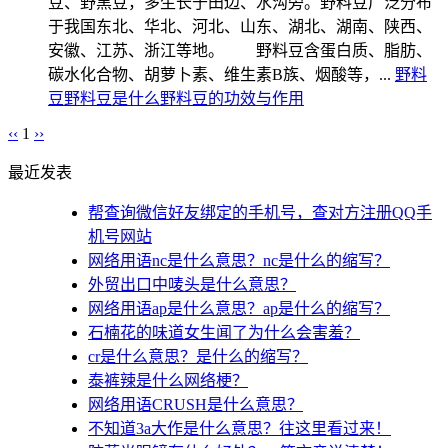
豆、野黑豆，多生长于田边、水沟旁。野料豆广泛分布
于我国东北、华北、河北、山东、湖北、湖南、陕西、
安徽、江苏、浙江等地。 野料豆含蛋白质、脂肪、
碳水化合物、胡萝卜素、维生素B族、烟酸等，...
野料
豆
野料豆是什么
野料豆的功效与作用
‹‹
1
››
最近发表
帮查询微信好友绑定的手机号，查对方注册QQ手
机号网站
网络用语nc是什么意思？nc是什么的缩写？
外贸出口中唛头是什么意思？
网络用语ap是什么意思？ap是什么的缩写？
石楠花的味道女生闻了为什么会害羞？
cr是什么意思？是什么的缩写？
泰裤辣是什么网络梗？
网络用语CRUSH是什么意思？
不知道3a大作是什么意思？往这里看过来！