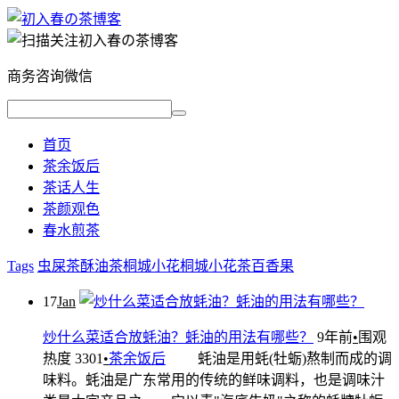
商务咨询微信
首页
茶余饭后
茶话人生
茶颜观色
春水煎茶
Tags
虫屎茶
酥油茶
桐城小花
桐城小花茶
百香果
17
Jan
炒什么菜适合放蚝油？蚝油的用法有哪些？
9年前
•
围观
热度 3301
•
茶余饭后
蚝油是用蚝(牡蛎)熬制而成的调
味料。蚝油是广东常用的传统的鲜味调料，也是调味汁