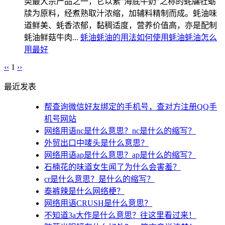
类最大宗产品之一，它以素"海底牛奶"之称的蚝牗牡蛎
牍为原料，经煮熟取汁浓缩，加辅料精制而成。蚝油味
道鲜美、蚝香浓郁，黏稠适度，营养价值高，亦是配制
蚝油鲜菇牛肉...
蚝油
蚝油的用法
如何使用蚝油
蚝油怎么
用最好
‹‹
1
››
最近发表
帮查询微信好友绑定的手机号，查对方注册QQ手
机号网站
网络用语nc是什么意思？nc是什么的缩写？
外贸出口中唛头是什么意思？
网络用语ap是什么意思？ap是什么的缩写？
石楠花的味道女生闻了为什么会害羞？
cr是什么意思？是什么的缩写？
泰裤辣是什么网络梗？
网络用语CRUSH是什么意思？
不知道3a大作是什么意思？往这里看过来！