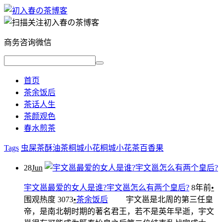
商务咨询微信
首页
茶余饭后
茶话人生
茶颜观色
春水煎茶
Tags
虫屎茶
酥油茶
桐城小花
桐城小花茶
百香果
28
Jun
宇文邕最爱的女人是谁?宇文邕怎么有两个皇后?
8年前
•
围观热度 3073
•
茶余饭后
宇文邕是北周的第三任皇
帝，是南北朝时期的著名君王，若不是英年早逝，宇文