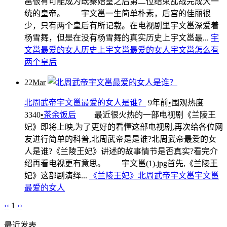
邕很有可能成为既秦始皇之后第二位结束乱战完成大一
统的皇帝。 宇文邕一生简单朴素，后宫的佳丽很
少，只有两个皇后有所记载。在电视剧里宇文邕深爱着
杨雪舞，但是在没有杨雪舞的真实历史上宇文邕最...
宇
文邕最爱的女人
历史上宇文邕最爱的女人
宇文邕怎么有
两个皇后
22
Mar
北周武帝宇文邕最爱的女人是谁？
9年前
•
围观热度
3340
•
茶余饭后
最近很火热的一部电视剧《兰陵王
妃》即将上映,为了更好的看懂这部电视剧,再次给各位网
友进行简单的科普,北周武帝是是谁?北周武帝最爱的女
人是谁?《兰陵王妃》讲述的故事情节是否真实?看完介
绍再看电视更有意思。 宇文邕(1).jpg首先,《兰陵王
妃》这部剧演绎...
《兰陵王妃》
北周武帝宇文邕
宇文邕
最爱的女人
‹‹
1
››
最近发表