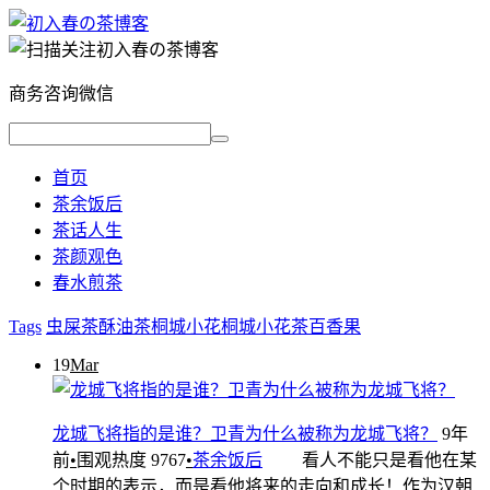
商务咨询微信
首页
茶余饭后
茶话人生
茶颜观色
春水煎茶
Tags
虫屎茶
酥油茶
桐城小花
桐城小花茶
百香果
19
Mar
龙城飞将指的是谁？卫青为什么被称为龙城飞将？
9年
前
•
围观热度 9767
•
茶余饭后
看人不能只是看他在某
个时期的表示，而是看他将来的走向和成长！作为汉朝