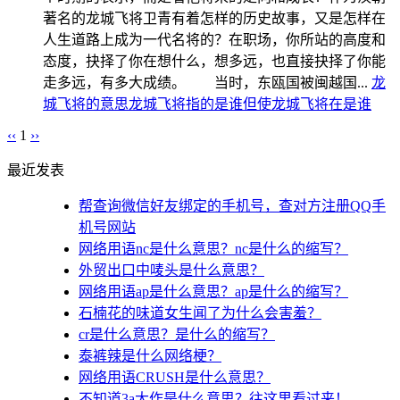
著名的龙城飞将卫青有着怎样的历史故事，又是怎样在
人生道路上成为一代名将的？在职场，你所站的高度和
态度，抉择了你在想什么，想多远，也直接抉择了你能
走多远，有多大成绩。 当时，东瓯国被闽越国...
龙
城飞将的意思
龙城飞将指的是谁
但使龙城飞将在是谁
‹‹
1
››
最近发表
帮查询微信好友绑定的手机号，查对方注册QQ手
机号网站
网络用语nc是什么意思？nc是什么的缩写？
外贸出口中唛头是什么意思？
网络用语ap是什么意思？ap是什么的缩写？
石楠花的味道女生闻了为什么会害羞？
cr是什么意思？是什么的缩写？
泰裤辣是什么网络梗？
网络用语CRUSH是什么意思？
不知道3a大作是什么意思？往这里看过来！