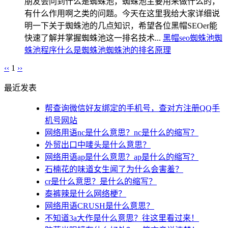
朋友会问到什么是蜘蛛池，蜘蛛池主要用来做什么的，
有什么作用啊之类的问题。今天在这里我给大家详细说
明一下关于蜘蛛池的几点知识，希望各位黑帽SEOer能
快速了解并掌握蜘蛛池这一排名技术...
黑帽seo
蜘蛛池
蜘
蛛池程序
什么是蜘蛛池
蜘蛛池的排名原理
‹‹
1
››
最近发表
帮查询微信好友绑定的手机号，查对方注册QQ手
机号网站
网络用语nc是什么意思？nc是什么的缩写？
外贸出口中唛头是什么意思？
网络用语ap是什么意思？ap是什么的缩写？
石楠花的味道女生闻了为什么会害羞？
cr是什么意思？是什么的缩写？
泰裤辣是什么网络梗？
网络用语CRUSH是什么意思？
不知道3a大作是什么意思？往这里看过来！