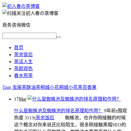
商务咨询微信
首页
茶余饭后
茶话人生
茶颜观色
春水煎茶
Tags
虫屎茶
酥油茶
桐城小花
桐城小花茶
百香果
17
Mar
什么是蜘蛛池及蜘蛛池的排名原理和作用？
9年前
•
围观
热度 3113
•
茶余饭后
蜘蛛池，也许你刚接触的时候
这个概念对你来说还比较陌生，很多刚接触黑帽SEO的