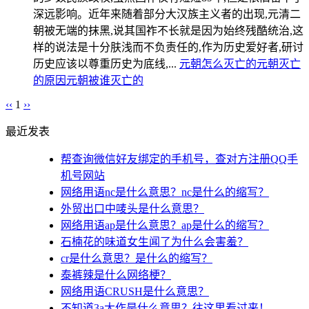
深远影响。近年来随着部分大汉族主义者的出现,元清二
朝被无端的抹黑,说其国祚不长就是因为始终残酷统治,这
样的说法是十分肤浅而不负责任的,作为历史爱好者,研讨
历史应该以尊重历史为底线,...
元朝怎么灭亡的
元朝灭亡
的原因
元朝被谁灭亡的
‹‹
1
››
最近发表
帮查询微信好友绑定的手机号，查对方注册QQ手
机号网站
网络用语nc是什么意思？nc是什么的缩写？
外贸出口中唛头是什么意思？
网络用语ap是什么意思？ap是什么的缩写？
石楠花的味道女生闻了为什么会害羞？
cr是什么意思？是什么的缩写？
泰裤辣是什么网络梗？
网络用语CRUSH是什么意思？
不知道3a大作是什么意思？往这里看过来！