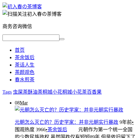
商务咨询微信
首页
茶余饭后
茶话人生
茶颜观色
春水煎茶
Tags
虫屎茶
酥油茶
桐城小花
桐城小花茶
百香果
08
Mar
元朝怎么灭亡的？历史学家：并非元朝实行暴政
9年前
•
围观热度 3966
•
茶余饭后
元朝作为第一个统一全国
的少数民族政权,虽然国祚仅有短短89年,但是依旧留下了