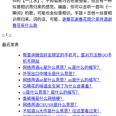
师的【一江水】。不知道是巧合还是借鉴，但总有一种
似曾相识燕归来的感觉。编曲，你可以去听一首叫《一
瞬间》的歌，可能也会似曾相识。手鼓＋吉他＝似曾相
识燕归来。词的话，可能...
谢春花
谢春花简介
茶伴酒
谢
春花有什么歌
‹‹
1
››
最近发表
帮查询微信好友绑定的手机号，查对方注册QQ手
机号网站
网络用语nc是什么意思？nc是什么的缩写？
外贸出口中唛头是什么意思？
网络用语ap是什么意思？ap是什么的缩写？
石楠花的味道女生闻了为什么会害羞？
cr是什么意思？是什么的缩写？
泰裤辣是什么网络梗？
网络用语CRUSH是什么意思？
不知道3a大作是什么意思？往这里看过来！