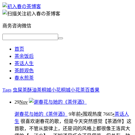
商务咨询微信
首页
茶余饭后
茶话人生
茶颜观色
春水煎茶
Tags
虫屎茶
酥油茶
桐城小花
桐城小花茶
百香果
29
Nov
谢春花与她的《茶伴酒》
9年前
•
围观热度 7665
•
茶话人
生
很喜欢谢春花的歌，但是今天突然感觉【茶酒伴】这
首歌，不管从旋律上，还是词的风格上都很像王洛宾大