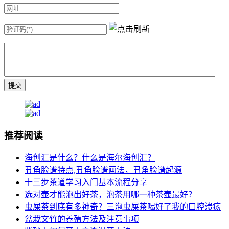
推荐阅读
海创汇是什么？什么是海尔海创汇？
丑角脸谱特点,丑角脸谱画法，丑角脸谱起源
十三步茶道学习入门基本流程分享
选对壶才能泡出好茶，泡茶用哪一种茶壶最好？
虫屎茶到底有多神奇？三泡虫屎茶喝好了我的口腔溃疡
盆栽文竹的养殖方法及注意事项