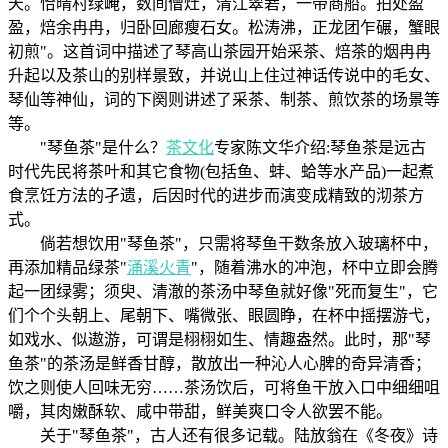
天。恰晴村绿崦，数间僧灶，清江翠箬，一带商船。拍处盈
盈，焙余冉冉，归卧回廊瘦石女。松涛沸，正龙团乍碾，蟹眼
初煎"。这首词中描述了琴高山茶园开始采茶、焙茶的烟冉冉
升起以及茶山的别样景致，并说山上住过神话传说中的毛女、
琴仙等神仙，词的下阕则讲述了采茶、制茶、煎饮茶的场景等
等。
"琴鱼茶"是什么？
茶文化
专家陈文华介绍:琴鱼茶是远古
时代先民将茶叶和其它食物(包括鱼、蚌、蛤等水产品)一起煮
食烹饪方法的孑遗，后因时代的进步而演变成精致的沏茶方
式。
倘若想饮用"琴鱼茶"，只需将琴鱼干数条放入玻璃杯中，
再添加精品绿茶"
涌溪火青
"，随着沸水的冲泡，杯中立即会腾
起一团绿雾；须臾、清澈的茶汤中琴鱼就好像"死而复生"，它
们个个头朝上、尾朝下、嘴微张、眼圆睁，在杯中摇摆游弋，
如戏水、似遨游，可谓是栩栩如生、情趣盎然。此时，那"琴
鱼茶"的茶汤是鲜香甘醇，散放出一种沁人心脾的奇异清香；
饮之则使人回味无穷……茶汤饮后，可将鱼干放入口中细细咀
嚼，其肉嫩酥软、咸中带甜，鲜美爽口令人欲罢不能。
关于"琴鱼茶"，古人还有很多记载。陆放翁在《冬夜》诗