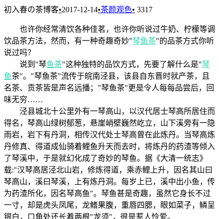
初入春の茶博客
•
2017-12-14
•
茶颜观色
•
3317
也许你经常清饮各种佳茗，也许你听说过牛奶、柠檬等调
饮品茶方法，然而，有一种奇趣奇妙"
琴鱼茶
"的品茶方式你听
说过吗？
说到"琴
鱼茶
"这种独特的品饮方式，先要了解什么是"
琴
鱼
茶"。"琴鱼茶"流传于皖南泾县，该县自东晋时就产茶，且
名茶、贡茶皆是声名远播；"琴鱼茶"更是令人每每品尝后，回
味无穷……
泾县城北十公里外有一琴高山，以汉代居士琴高所居住而
得名，琴高山绿树郁葱，悬崖峭壁巍然屹立，山下溪旁有一隐
雨岩，岩下有丹洞，相传汉代处士琴高曾在此炼丹。当琴高炼
丹修真、得道成仙骑着鲤鱼升天而去时，将炼丹的药渣等倾入
了琴溪中，于是就幻化成了奇妙的琴鱼。据《大清一统志》
载:"汉琴高居泾北山岩，修炼得道，乘赤鲤上升，因名其山曰
琴高山，溪曰琴溪，上有炼丹洞。每岁上已，溪中出小鱼，传
为药渣所化，因名琴高鱼"。琴鱼甚是奇趣，虽然它身长不过
一寸，却是虎头凤尾，龙鳍果腹，重唇四腮，眼如菜子，鳞呈
银白，口角处还长着两根"龙须"，很是惹人怜爱。