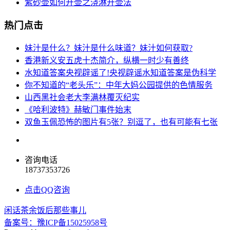
紫砂壶如何开壶之浇淋开壶法
热门点击
妹汁是什么？妹汁是什么味道？妹汁如何获取?
香港新义安五虎十杰简介，纵横一时少有善终
水知道答案央视辟谣了!央视辟谣水知道答案是伪科学
你不知道的“老头乐”：中年大妈公园提供的色情服务
山西黑社会老大李满林覆灭纪实
《哈利波特》赫敏门事件始末
双鱼玉佩恐怖的图片有5张？别逗了，也有可能有七张
咨询电话
18737353726
点击QQ咨询
闲话茶余饭后那些事儿
备案号：豫ICP备15025958号