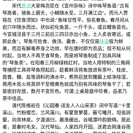
宋代
茶诗
大家梅尧臣在《宣州杂咏》诗中咏琴鱼道:"古有
琴高者，骑鱼上碧天，小鳞随水至，三月满江边"。而元人贾
铭在《饮食须知》中也说:"鱼味甘性平，俗名春鱼。春月间从
岩穴中随水而出，状似初化鱼苗，一斤千头，或云鲤鱼苗也。
今宣城泾县于三月三前后三四日亦出小鱼，土人炙收寄远，或
即此鱼"。琴鱼可佐食、做汤、羹食，不仅仅是
味道
极为鲜
美，而且有解毒养身之功效，早在唐时即为贡品；但不知从何
时起，当地人不再烹食琴鱼，而是将琴鱼制成了别具风味
的"琴鱼茶"。在阳春三月柳绿桃红时，当地人用特制的三角网
等捕捞工具将琴鱼捞起后，趁着鲜活将鱼放进有茶叶、桂皮、
茴香、糖、盐等调料的沸水中，煮熟后放到篾匾上晾净除湿，
再用木炭火将其烘干至橙黄色就成为别有风味的琴鱼干了；若
是密封存放，数月不变形色。可谓:上桌是盘中珍肴，品茗乃
茶中佳品。
清代陈维崧在《沁园春·送友人入山采茶》词中写道:"十里
溪山，竹粉缨峦，兰风藻川。有蒙茸萝葛，蔽亏曦月，坦迤涧
壑，向背林泉。夕渡遄归，晨渔缓出，谷唱潭吟韵貌绵。居此
者，是秦时毛女，汉代琴仙。人家四月开园，送君去刚逢谷雨