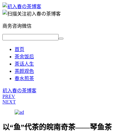
商务咨询微信
首页
茶余饭后
茶话人生
茶颜观色
春水煎茶
初入春の茶博客
PREV
NEXT
以“鱼”代茶的皖南奇茶——琴鱼茶