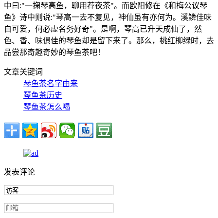
中曰:"一掬琴高鱼，聊用荐夜茶"。而欧阳修在《和梅公议琴
鱼》诗中则说:"琴高一去不复见，神仙虽有亦何为。溪鳞佳味
自可爱，何必虚名务好奇"。是啊，琴高已升天成仙了，然
色、香、味俱佳的琴鱼却是留下来了。那么，桃红柳绿时，去
品尝那奇趣奇妙的琴鱼茶吧！
文章关键词
琴鱼茶名字由来
琴鱼茶历史
琴鱼茶怎么喝
发表评论