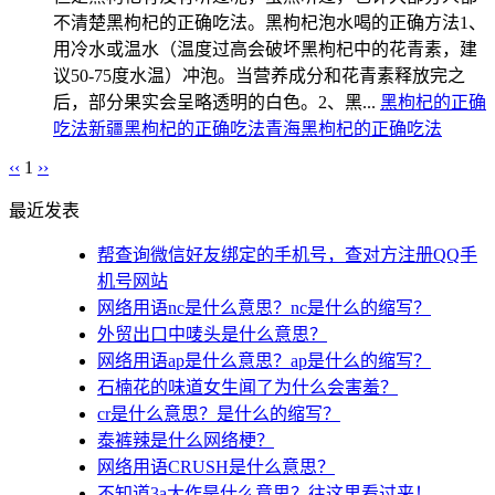
不清楚黑枸杞的正确吃法。黑枸杞泡水喝的正确方法1、
用冷水或温水（温度过高会破坏黑枸杞中的花青素，建
议50-75度水温）冲泡。当营养成分和花青素释放完之
后，部分果实会呈略透明的白色。2、黑...
黑枸杞的正确
吃法
新疆黑枸杞的正确吃法
青海黑枸杞的正确吃法
‹‹
1
››
最近发表
帮查询微信好友绑定的手机号，查对方注册QQ手
机号网站
网络用语nc是什么意思？nc是什么的缩写？
外贸出口中唛头是什么意思？
网络用语ap是什么意思？ap是什么的缩写？
石楠花的味道女生闻了为什么会害羞？
cr是什么意思？是什么的缩写？
泰裤辣是什么网络梗？
网络用语CRUSH是什么意思？
不知道3a大作是什么意思？往这里看过来！