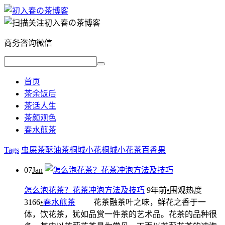
商务咨询微信
首页
茶余饭后
茶话人生
茶颜观色
春水煎茶
Tags
虫屎茶
酥油茶
桐城小花
桐城小花茶
百香果
07
Jan
怎么泡花茶？花茶冲泡方法及技巧
9年前
•
围观热度
3166
•
春水煎茶
花茶融茶叶之味，鲜花之香于一
体，饮花茶，犹如品赏一件茶的艺术品。花茶的品种很