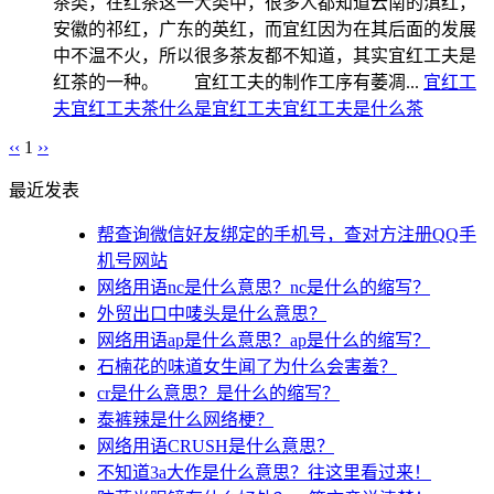
茶类，在红茶这一大类中，很多人都知道云南的滇红，
安徽的祁红，广东的英红，而宜红因为在其后面的发展
中不温不火，所以很多茶友都不知道，其实宜红工夫是
红茶的一种。 宜红工夫的制作工序有萎凋...
宜红工
夫
宜红工夫茶
什么是宜红工夫
宜红工夫是什么茶
‹‹
1
››
最近发表
帮查询微信好友绑定的手机号，查对方注册QQ手
机号网站
网络用语nc是什么意思？nc是什么的缩写？
外贸出口中唛头是什么意思？
网络用语ap是什么意思？ap是什么的缩写？
石楠花的味道女生闻了为什么会害羞？
cr是什么意思？是什么的缩写？
泰裤辣是什么网络梗？
网络用语CRUSH是什么意思？
不知道3a大作是什么意思？往这里看过来！