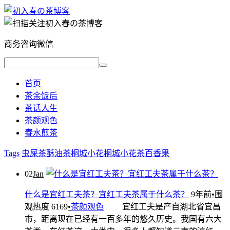
商务咨询微信
首页
茶余饭后
茶话人生
茶颜观色
春水煎茶
Tags
虫屎茶
酥油茶
桐城小花
桐城小花茶
百香果
02
Jan
什么是宜红工夫茶？宜红工夫茶属于什么茶？
9年前
•
围
观热度 6169
•
茶颜观色
宜红工夫是产自湖北省宜昌
市，距离现在已经有一百多年的悠久历史。我国有六大