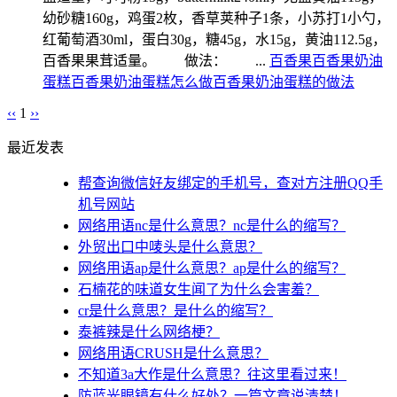
幼砂糖160g，鸡蛋2枚，香草荚种子1条，小苏打1小勺，
红葡萄酒30ml，蛋白30g，糖45g，水15g，黄油112.5g，
百香果果茸适量。 做法： ...
百香果
百香果奶油
蛋糕
百香果奶油蛋糕怎么做
百香果奶油蛋糕的做法
‹‹
1
››
最近发表
帮查询微信好友绑定的手机号，查对方注册QQ手
机号网站
网络用语nc是什么意思？nc是什么的缩写？
外贸出口中唛头是什么意思？
网络用语ap是什么意思？ap是什么的缩写？
石楠花的味道女生闻了为什么会害羞？
cr是什么意思？是什么的缩写？
泰裤辣是什么网络梗？
网络用语CRUSH是什么意思？
不知道3a大作是什么意思？往这里看过来！
防蓝光眼镜有什么好处？一篇文章说清楚！