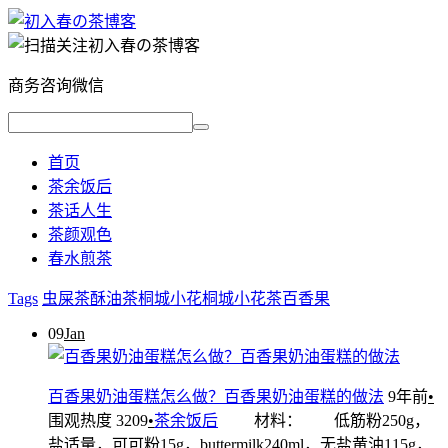
商务咨询微信
首页
茶余饭后
茶话人生
茶颜观色
春水煎茶
Tags
虫屎茶
酥油茶
桐城小花
桐城小花茶
百香果
09
Jan
百香果奶油蛋糕怎么做？百香果奶油蛋糕的做法
9年前
•
围观热度 3209
•
茶余饭后
材料： 低筋粉250g，
盐适量，可可粉15g，buttermilk240ml，无盐黄油115g，