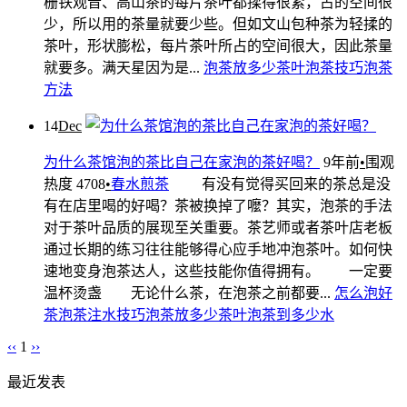
栅铁观音、高山茶的每片茶叶都揉得很紧，占的空间很
少，所以用的茶量就要少些。但如文山包种茶为轻揉的
茶叶，形状膨松，每片茶叶所占的空间很大，因此茶量
就要多。满天星因为是...
泡茶放多少茶叶
泡茶技巧
泡茶
方法
14
Dec
为什么茶馆泡的茶比自己在家泡的茶好喝？
9年前
•
围观
热度 4708
•
春水煎茶
有没有觉得买回来的茶总是没
有在店里喝的好喝？茶被换掉了嚒？其实，泡茶的手法
对于茶叶品质的展现至关重要。茶艺师或者茶叶店老板
通过长期的练习往往能够得心应手地冲泡茶叶。如何快
速地变身泡茶达人，这些技能你值得拥有。 一定要
温杯烫盏 无论什么茶，在泡茶之前都要...
怎么泡好
茶
泡茶注水技巧
泡茶放多少茶叶
泡茶到多少水
‹‹
1
››
最近发表