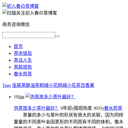
商务咨询微信
首页
茶余饭后
茶话人生
茶颜观色
春水煎茶
Tags
虫屎茶
酥油茶
桐城小花
桐城小花茶
百香果
10
Jan
泡茶放多少茶叶最好？
9年前
•
围观热度 3035
•
春水煎茶
茶量的多少与茶叶的形状有很大的关联，因为同样
重量的不同茶叶会因茶形的不同而有不同的体积。像木