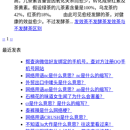
高，儿茶素含量会因氧化关系而愈少，转化成茶红素及
茶黄素。假设绿茶的儿茶素含量是100%，乌龙茶约
42%，红茶约18%。 由此可见愈经发酵的茶，对健
康的效益愈少。不过发酵茶...
发效茶
不发酵茶
发效茶与
不发酵茶区别
‹‹
1
››
最近发表
帮查询微信好友绑定的手机号，查对方注册QQ手
机号网站
网络用语nc是什么意思？nc是什么的缩写？
外贸出口中唛头是什么意思？
网络用语ap是什么意思？ap是什么的缩写？
石楠花的味道女生闻了为什么会害羞？
cr是什么意思？是什么的缩写？
泰裤辣是什么网络梗？
网络用语CRUSH是什么意思？
不知道3a大作是什么意思？往这里看过来！