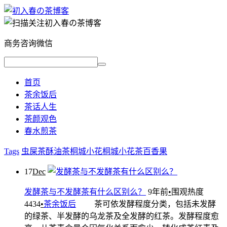
商务咨询微信
首页
茶余饭后
茶话人生
茶颜观色
春水煎茶
Tags
虫屎茶
酥油茶
桐城小花
桐城小花茶
百香果
17
Dec
发酵茶与不发酵茶有什么区别么？
9年前
•
围观热度
4434
•
茶余饭后
茶可依发酵程度分类，包括未发酵
的绿茶、半发酵的乌龙茶及全发酵的红茶。发酵程度愈